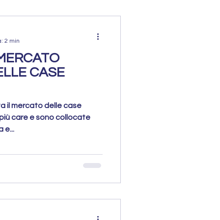
a: 2 min
L MERCATO
ELLE CASE
ita il mercato delle case
più care e sono collocate
e...