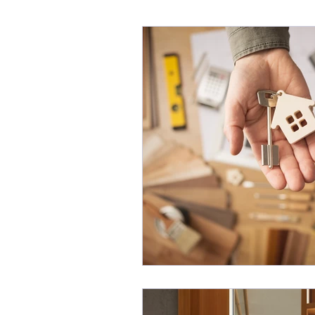
Blog Fabio Melis
Affaref
Immobili In TRATTATIVA / 
Mercato Immobiliare
Imm
Consulenza Immobiliare
Consigli per Vendere Casa