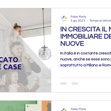
Fabio Melis
5 giu 2023
Tempo di lettur
IN CRESCITA I
IMMOBILIARE D
NUOVE
In Italia è in costante cresc
nuove, anche se esse sono 
soprattutto a Milano e Roma 
Fabio Melis