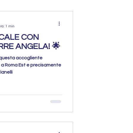
ra: 1 min
OCALE CON
RE ANGELA! 🌟
in questa accogliente
to a Roma Est e precisamente
anelli