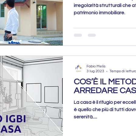
irregolarità strutturali che 
patrimonio immobiliare.
Fabio Melis
3 lug 2023
Tempo di lettur
COS’È IL METOD
ARREDARE CAS
La casa è il rifugio per ecce
è quello che più di tutti d
serenità.....