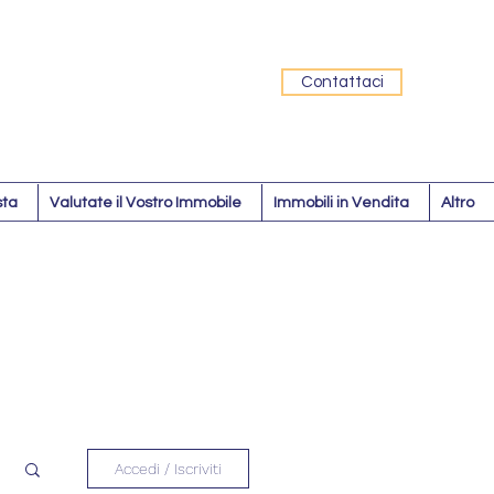
Contattaci
sta
Valutate il Vostro Immobile
Immobili in Vendita
Altro
Accedi / Iscriviti