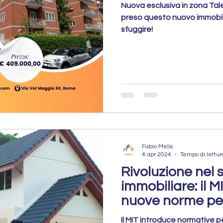
Nuova esclusiva in zona Ta
preso questo nuovo immobile
sfuggire!
Fabio Melis
4 apr 2024
Tempo di lettur
Rivoluzione nel 
immobiliare: il 
nuove norme per
le irregolarità
Il MIT introduce normative p