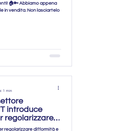
lenti! 🏠🔑 Abbiamo appena
 in vendita. Non lasciartelo
a: 1 min
settore
MIT introduce
 regolarizzare
er regolarizzare difformità e