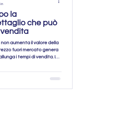
in
po la
dettaglio che può
 vendita
 non aumenta il valore della
rezzo fuori mercato genera
allunga i tempi di vendita. In
hé la psicologia del prezzo
tirare acquirenti seri e
veloce e più efficace.