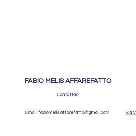
FABIO MELIS AFFAREFATTO
Contattaci
Email: fabiomelis.affarefatto@gmail.com
Via V