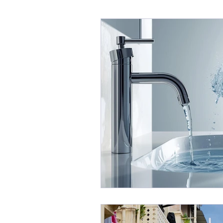
Blog Fabio Melis
Affaref
Immobili In TRATTATIVA / 
Mercato Immobiliare
Imm
Consulenza Immobiliare
Consigli per Vendere Casa