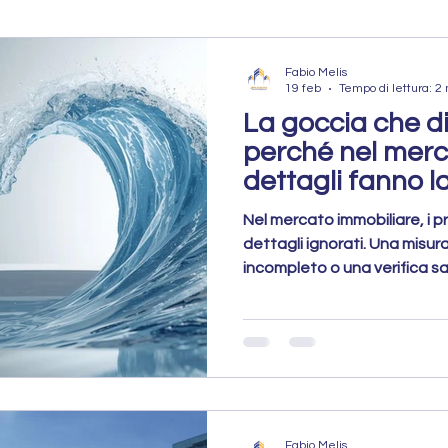
atto Pocket
Rogito Concluso
Fabio Melis
19 feb
Tempo di lettura: 2
La goccia che d
PROPOSTA A
Mercato Immobiliare
perché nel merc
dettagli fanno l
obiliare
Vendere Casa
Errori da evitare
Nel mercato immobiliare, i p
dettagli ignorati. Una misu
incompleto o una verifica sa
trattativa, ridurre il valore 
Errori da Evitare
Preparazione dell’Immobile
l’acquirente. Preparare la 
l’unico modo per evitare che
un’onda capace di bloccare 
Strategia di Vendita
Fabio Melis