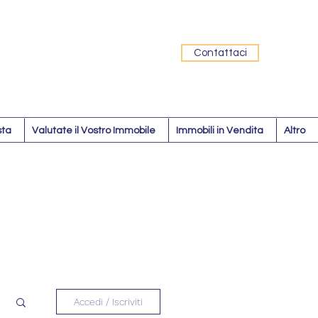
Contattaci
sta
Valutate il Vostro Immobile
Immobili in Vendita
Altro
Accedi / Iscriviti