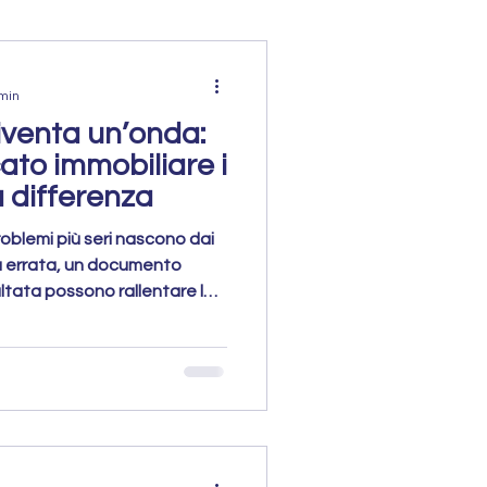
 min
iventa un’onda:
ato immobiliare i
a differenza
roblemi più seri nascono dai
ra errata, un documento
ltata possono rallentare la
dell’immobile o far perdere
casa in modo accurato è
 una piccola goccia diventi
la vendita.