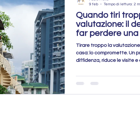
9 feb
Tempo di lettura: 2 m
Quando tiri trop
valutazione: il 
far perdere una
Tirare troppo la valutazione
casa: lo compromette. Un p
diffidenza, riduce le visite e 
questo articolo spiego perc
giusto è fondamentale per at
ottenere una trattativa più 