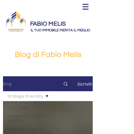
FABIO MELIS
IL TUO IMMOBILE MERITA IL MEGLIO
Blog di Fabio Melis
Iscriviti
Blog
Strategia di Vendita
Tutti i post
Immobili In VENDITA /
AFFITTO
Immobili VENDUTI /