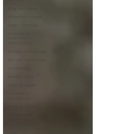
AFFITTATI
Blog Fabio Melis
Affarefatto Pocket
Rogito Concluso
Immobili In
TRATTATIVA /
PROPOSTA A
Mercato Immobiliare
Mercato Immobiliare
Immobiliare
Vendere Casa
Errori da evitare
Consulenza
Immobiliare
Errori da Evitare
Preparazione
dell’Immobile
Consigli per Vendere
Casa