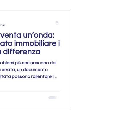
 min
iventa un’onda:
ato immobiliare i
a differenza
roblemi più seri nascono dai
ra errata, un documento
ltata possono rallentare la
dell’immobile o far perdere
casa in modo accurato è
 una piccola goccia diventi
la vendita.