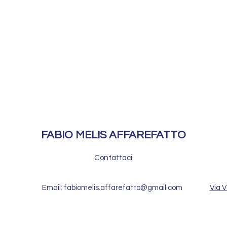
FABIO MELIS AFFAREFATTO
Contattaci
Email: fabiomelis.affarefatto@gmail.com
Via V