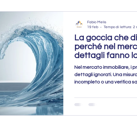
atto Pocket
Rogito Concluso
Fabio Melis
19 feb
Tempo di lettura: 2
La goccia che d
PROPOSTA A
Mercato Immobiliare
perché nel merc
dettagli fanno l
obiliare
Vendere Casa
Errori da evitare
Nel mercato immobiliare, i p
dettagli ignorati. Una misu
incompleto o una verifica sa
trattativa, ridurre il valore 
Errori da Evitare
Preparazione dell’Immobile
l’acquirente. Preparare la 
l’unico modo per evitare che
un’onda capace di bloccare 
Strategia di Vendita