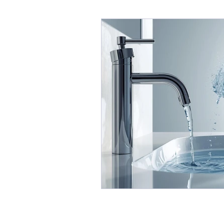
Blog Fabio Melis
Affaref
Immobili In TRATTATIVA / 
Mercato Immobiliare
Imm
Consulenza Immobiliare
Consigli per Vendere Casa