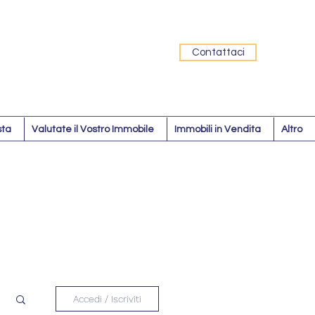
Contattaci
sta
Valutate il Vostro Immobile
Immobili in Vendita
Altro
Accedi / Iscriviti