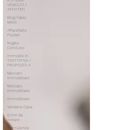
Immobili
VENDUTI /
AFFITTATI
Blog Fabio
Melis
Affarefatto
Pocket
Rogito
Concluso
Immobili In
TRATTATIVA /
PROPOSTA A
Mercato
Immobiliare
Mercato
Immobiliare
Immobiliare
Vendere Casa
Errori da
evitare
Consulenza