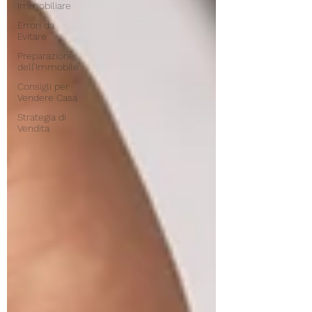
Immobiliare
Errori da
Evitare
Preparazione
dell’Immobile
Consigli per
Vendere Casa
Strategia di
Vendita