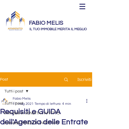
FABIO MELIS
IL TUO IMMOBILE MERITA IL MEGLIO
Iscriviti
Post
Tutti i post
Fabio Melis
Tutti i post
17 mag 2021
Tempo di lettura: 4 min
Requisiti e GUIDA
Immobili In VENDITA / AFFITTO
dell'Agenzia delle Entrate
Immobili VENDUTI / AFFITTATI