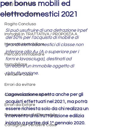
per bonus mobili ed
Blog Fabio Melis
elettrodomestici 2021
Affarefatto Pocket
Rogito Concluso
Si può usufruire di una detrazione Irpef 
Immobili In TRATTATIVA / PROPOSTA A
del 50% per l'acquisto di mobili e di 
Mercato Immobiliare
grandi elettrodomestici di classe non 
inferiore alla A+ (A o superiore per i 
Mercato Immobiliare
forni e lavasciuga), destinati ad 
Immobiliare
arredare un immobile oggetto di 
ristrutturazione.
Vendere Casa
Errori da evitare
L'agevolazione spetta anche per gli 
Consulenza Immobiliare
acquisti effettuati nel 2021, ma potrà 
Errori da Evitare
essere richiesta solo da chi realizza un 
Preparazione dell’Immobile
intervento di ristrutturazione edilizia 
iniziato a partire dal 1° gennaio 2020.
Consigli per Vendere Casa