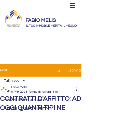
FABIO MELIS
IL TUO IMMOBILE MERITA IL MEGLIO
Iscriviti
Post
Tutti i post
Fabio Melis
Tutti i post
6 mar 2023
Tempo di lettura: 4 min
CONTRATTI D'AFFITTO: AD
Immobili In VENDITA / AFFITTO
OGGI QUANTI TIPI NE
Immobili VENDUTI / AFFITTATI