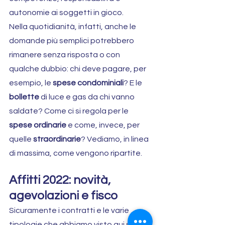
autonomie ai soggetti in gioco.
Nella quotidianità, infatti, anche le 
domande più semplici potrebbero 
rimanere senza risposta o con 
qualche dubbio: chi deve pagare, per 
esempio, le 
spese condominiali
? E le 
bollette
 di luce e gas da chi vanno 
saldate? Come ci si regola per le 
spese ordinarie
 e come, invece, per 
quelle 
straordinarie
? Vediamo, in linea 
di massima, come vengono ripartite.
Affitti 2022: novità, 
agevolazioni e fisco
Sicuramente i contratti e le varie 
tipologie che abbiamo visto qui sopra 