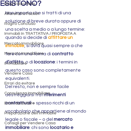
ESISTONO?
Blog Fabio Melis
Non importa che si tratti di una 
Affarefatto Pocket
soluzione di breve durata oppure di 
Rogito Concluso
una scelta a medio o a lungo termine: 
Immobili In TRATTATIVA / PROPOSTA A
quando si decide di 
affittare un 
Mercato Immobiliare
immobile
, si avrà quasi sempre a che 
Mercato Immobiliare
fare con una forma di 
contratto 
d’affitto
, o di 
locazione
: i termini in 
Immobiliare
questo caso sono completamente 
Vendere Casa
equivalenti.
Errori da evitare
Del resto, non è sempre facile 
Consulenza Immobiliare
destreggiarsi tra i 
riferimenti 
contrattuali
 – spesso ricchi di un 
Errori da Evitare
vocabolario che appartiene al mondo 
Preparazione dell’Immobile
legale o fiscale – o del 
mercato 
Consigli per Vendere Casa
immobiliare
: chi sono 
locatario e 