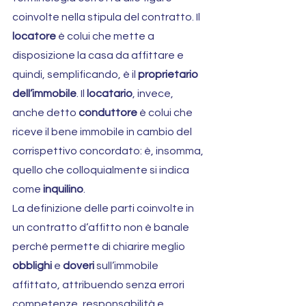
coinvolte nella stipula del contratto. Il 
locatore
 è colui che mette a 
disposizione la casa da affittare e 
quindi, semplificando, è il 
proprietario 
dell’immobile
. Il 
locatario
, invece, 
anche detto 
conduttore
 è colui che 
riceve il bene immobile in cambio del 
corrispettivo concordato: è, insomma, 
quello che colloquialmente si indica 
come 
inquilino
.
La definizione delle parti coinvolte in 
un contratto d’affitto non è banale 
perché permette di chiarire meglio 
obblighi
 e 
doveri
 sull’immobile 
affittato, attribuendo senza errori 
competenze, responsabilità e 