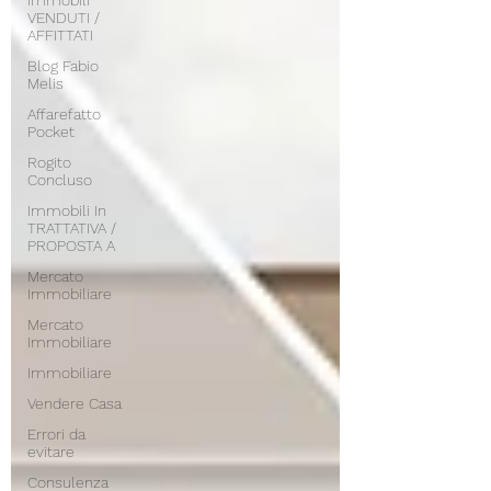
Immobili
VENDUTI /
AFFITTATI
Blog Fabio
Melis
Affarefatto
Pocket
Rogito
Concluso
Immobili In
TRATTATIVA /
PROPOSTA A
Mercato
Immobiliare
Mercato
Immobiliare
Immobiliare
Vendere Casa
Errori da
evitare
Consulenza