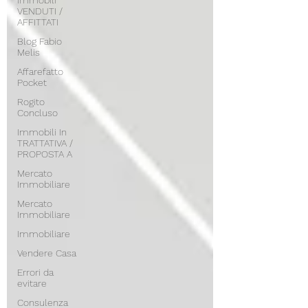
Immobili
VENDUTI /
AFFITTATI
Blog Fabio
Melis
Affarefatto
Pocket
Rogito
Concluso
Immobili In
TRATTATIVA /
PROPOSTA A
Mercato
Immobiliare
Mercato
Immobiliare
Immobiliare
Vendere Casa
Errori da
evitare
Consulenza