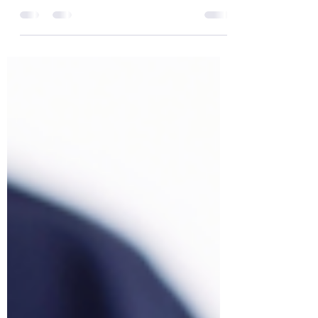
La circolare n.8 dell'Agenzia delle Entrate fa
chiarezza sulla proroga della sospensione
dei termini per le agevolazioni prima casa.