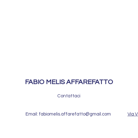
FABIO MELIS AFFAREFATTO
Contattaci
Email: fabiomelis.affarefatto@gmail.com
Via V