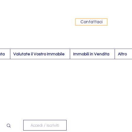
Contattaci
sta
Valutate il Vostro Immobile
Immobili in Vendita
Altro
Accedi / Iscriviti