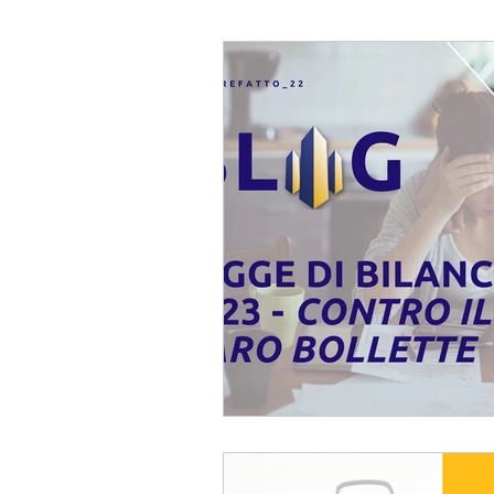
Blog Fabio Melis
Affaref
Immobili In TRATTATIVA / 
Mercato Immobiliare
Imm
Consulenza Immobiliare
Consigli per Vendere Casa