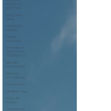
Immobili
VENDUTI /
AFFITTATI
Blog Fabio
Melis
Affarefatto
Pocket
Rogito
Concluso
Immobili In
TRATTATIVA /
PROPOSTA A
Mercato
Immobiliare
Mercato
Immobiliare
Immobiliare
Vendere Casa
Errori da
evitare
Consulenza