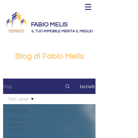
FABIO MELIS
IL TUO IMMOBILE MERITA IL MEGLIO
Blog di Fabio Melis
Iscriviti
Blog
Tutti i post
Tutti i post
Immobili In
VENDITA /
AFFITTO