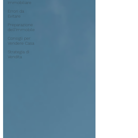
Immobiliare
Errori da
Evitare
Preparazione
dell’Immobile
Consigli per
Vendere Casa
Strategia di
Vendita