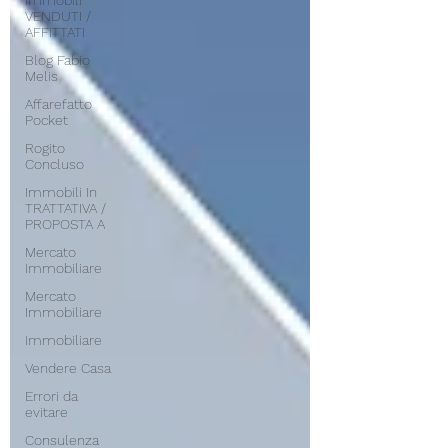
Immobili
VENDUTI /
AFFITTATI
Blog Fabio
Melis
Affarefatto
Pocket
Rogito
Concluso
Immobili In
TRATTATIVA /
PROPOSTA A
Mercato
Immobiliare
Mercato
Immobiliare
Immobiliare
Vendere Casa
Errori da
evitare
Consulenza