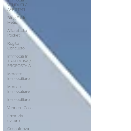
Immobili
VENDUTI /
AFFITTATI
Blog Fabio
Melis
Affarefatto
Pocket
Rogito
Concluso
Immobili In
TRATTATIVA /
PROPOSTA A
Mercato
Immobiliare
Mercato
Immobiliare
Immobiliare
Vendere Casa
Errori da
evitare
Consulenza