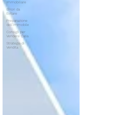
Immobiliare
Errori da
Evitare
Preparazione
dell’Immobile
Consigli per
Vendere Casa
Strategia di
Vendita