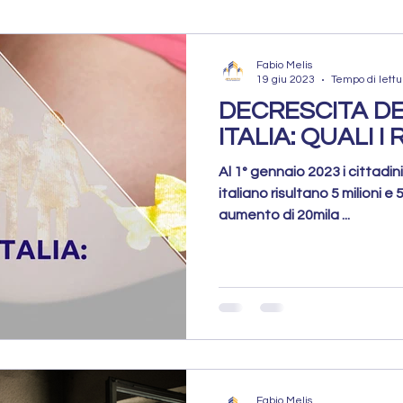
atto Pocket
Rogito Concluso
Fabio Melis
19 giu 2023
Tempo di lettu
DECRESCITA D
PROPOSTA A
Mercato Immobiliare
ITALIA: QUALI I 
Al 1° gennaio 2023 i cittadini 
italiano risultano 5 milioni e 5
obiliare
Vendere Casa
Errori da evitare
aumento di 20mila ...
Errori da Evitare
Preparazione dell’Immobile
Strategia di Vendita
Fabio Melis