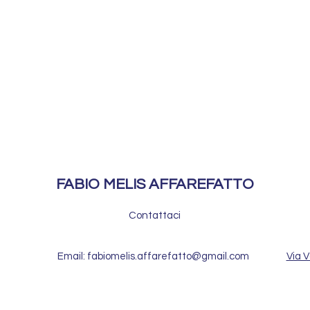
FABIO MELIS AFFAREFATTO
Contattaci
Email: fabiomelis.affarefatto@gmail.com
Via V