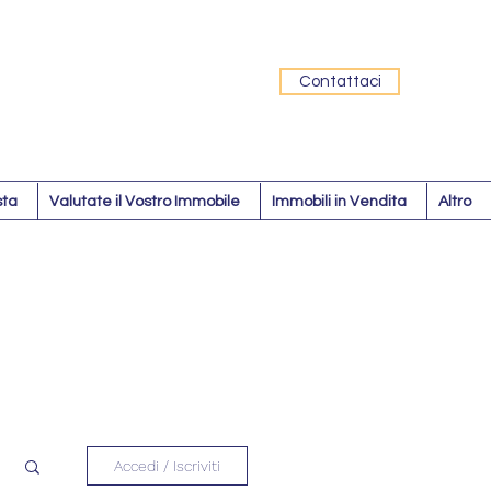
Contattaci
sta
Valutate il Vostro Immobile
Immobili in Vendita
Altro
Accedi / Iscriviti