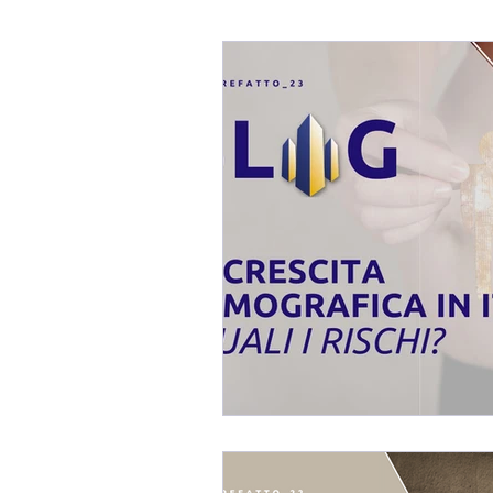
Blog Fabio Melis
Affaref
Immobili In TRATTATIVA / 
Mercato Immobiliare
Imm
Consulenza Immobiliare
Consigli per Vendere Casa