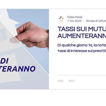
atto Pocket
Rogito Concluso
Fabio Melis
7 nov 2022
Tempo di lettur
TASSI SUI MUTU
PROPOSTA A
Mercato Immobiliare
AUMENTERANNO
Di qualche giorno fa, la not
tassi di interesse sui prestiti
obiliare
Vendere Casa
Errori da evitare
Errori da Evitare
Preparazione dell’Immobile
Strategia di Vendita