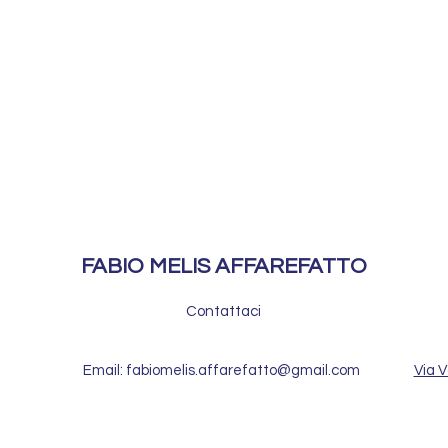
FABIO MELIS AFFAREFATTO
Contattaci
Email: fabiomelis.affarefatto@gmail.com
Via V