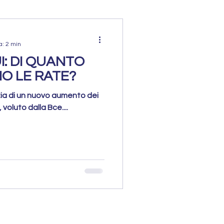
a: 2 min
I: DI QUANTO
 LE RATE?
izia di un nuovo aumento dei
, voluto dalla Bce....