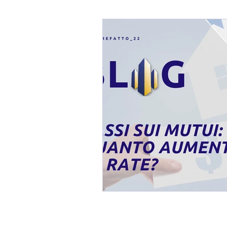
Blog Fabio Melis
Affaref
Immobili In TRATTATIVA / 
Mercato Immobiliare
Imm
Consulenza Immobiliare
Consigli per Vendere Casa