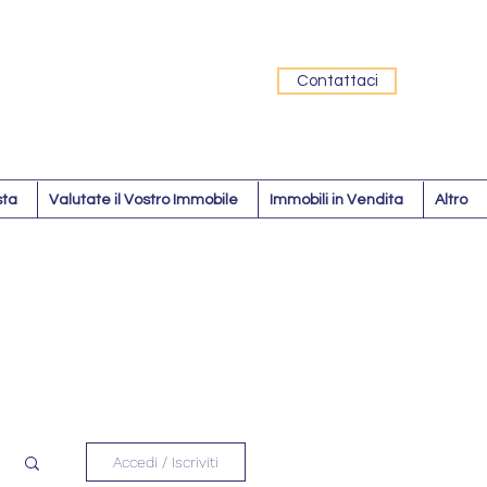
Contattaci
sta
Valutate il Vostro Immobile
Immobili in Vendita
Altro
Accedi / Iscriviti