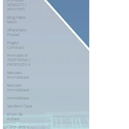
Immobili
VENDUTI /
AFFITTATI
Blog Fabio
Melis
Affarefatto
Pocket
Rogito
Concluso
Immobili In
TRATTATIVA /
PROPOSTA A
Mercato
Immobiliare
Mercato
Immobiliare
Immobiliare
Vendere Casa
Errori da
evitare
Consulenza