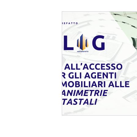
Blog Fabio Melis
Affaref
Immobili In TRATTATIVA / 
Mercato Immobiliare
Imm
Consulenza Immobiliare
Consigli per Vendere Casa