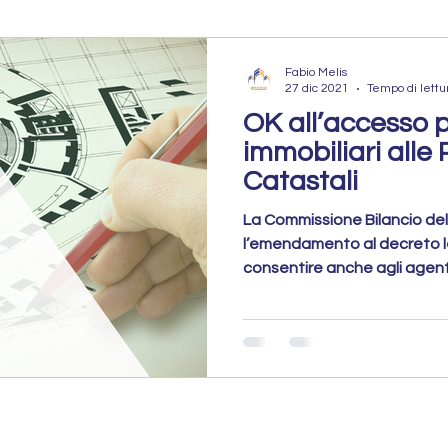
atto Pocket
Rogito Concluso
Fabio Melis
27 dic 2021
Tempo di lettu
OK all’accesso p
PROPOSTA A
Mercato Immobiliare
immobiliari alle
Catastali
obiliare
Vendere Casa
Errori da evitare
La Commissione Bilancio de
l’emendamento al decreto l
consentire anche agli agenti
Errori da Evitare
Preparazione dell’Immobile
Strategia di Vendita