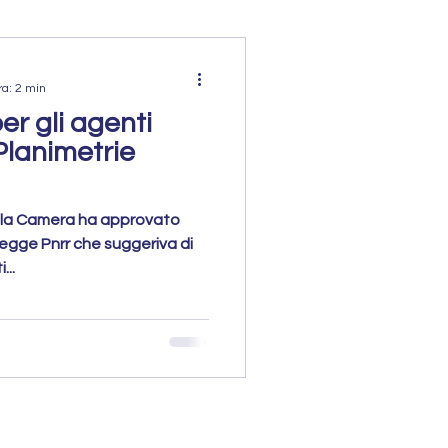
ra: 2 min
er gli agenti
 Planimetrie
lla Camera ha approvato
egge Pnrr che suggeriva di
...