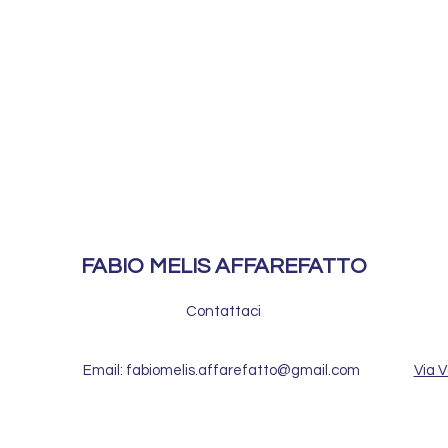
FABIO MELIS AFFAREFATTO
Contattaci
Email: fabiomelis.affarefatto@gmail.com
Via V