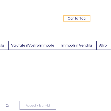
Contattaci
sta
Valutate il Vostro Immobile
Immobili in Vendita
Altro
Accedi / Iscriviti