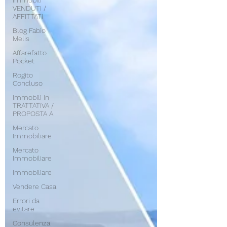
Immobili
VENDUTI /
AFFITTATI
Blog Fabio
Melis
Affarefatto
Pocket
Rogito
Concluso
Immobili In
TRATTATIVA /
PROPOSTA A
Mercato
Immobiliare
Mercato
Immobiliare
Immobiliare
Vendere Casa
Errori da
evitare
Consulenza