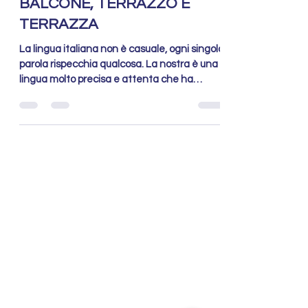
LA DIFFERENZA TRA
BALCONE, TERRAZZO E
TERRAZZA
La lingua italiana non è casuale, ogni singola
parola rispecchia qualcosa. La nostra è una
lingua molto precisa e attenta che ha
coniato...