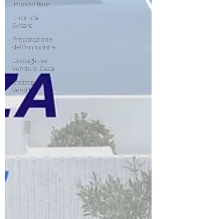
Immobiliare
Errori da
Evitare
Preparazione
dell’Immobile
Consigli per
Vendere Casa
Strategia di
Vendita