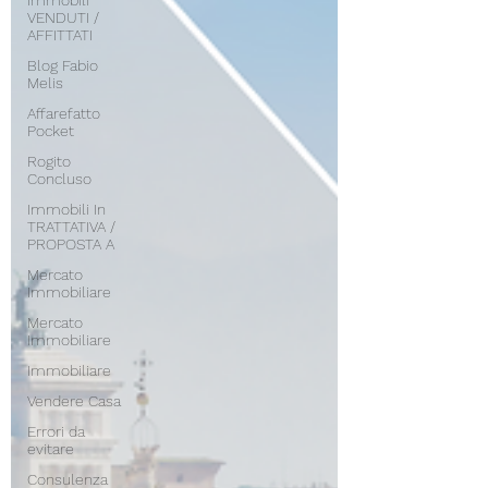
Immobili
VENDUTI /
AFFITTATI
Blog Fabio
Melis
Affarefatto
Pocket
Rogito
Concluso
Immobili In
TRATTATIVA /
PROPOSTA A
Mercato
Immobiliare
Mercato
Immobiliare
Immobiliare
Vendere Casa
Errori da
evitare
Consulenza