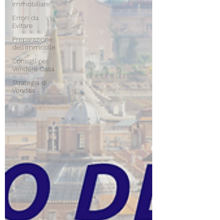
Immobiliare
Errori da
Evitare
Preparazione
dell’Immobile
Consigli per
Vendere Casa
Strategia di
Vendita