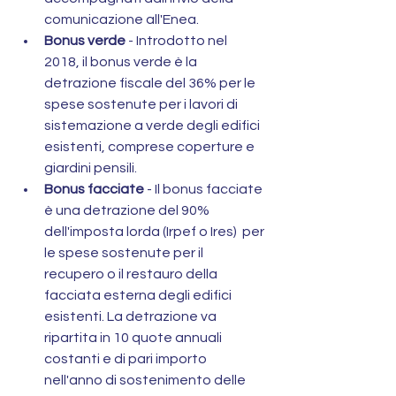
comunicazione all'Enea.
Bonus verde 
- Introdotto nel 
2018, il bonus verde è la 
detrazione fiscale del 36% per le 
spese sostenute per i lavori di 
sistemazione a verde degli edifici 
esistenti, comprese coperture e 
giardini pensili. 
Bonus facciate 
- Il bonus facciate 
è una detrazione del 90% 
dell'imposta lorda (Irpef o Ires)  per 
le spese sostenute per il 
recupero o il restauro della 
facciata esterna degli edifici 
esistenti. La detrazione va 
ripartita in 10 quote annuali 
costanti e di pari importo 
nell'anno di sostenimento delle 