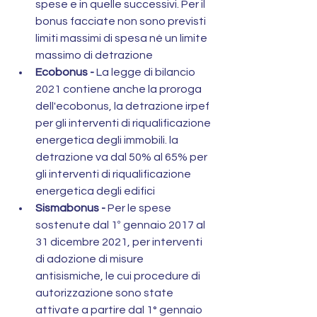
spese e in quelle successivi. Per il 
bonus facciate non sono previsti 
limiti massimi di spesa né un limite 
massimo di detrazione
Ecobonus - 
La legge di bilancio 
2021 contiene anche la proroga 
dell'ecobonus, la detrazione irpef 
per gli interventi di riqualificazione 
energetica degli immobili. la 
detrazione va dal 50% al 65% per 
gli interventi di riqualificazione 
energetica degli edifici
Sismabonus - 
Per le spese 
sostenute dal 1º gennaio 2017 al 
31 dicembre 2021, per interventi 
di adozione di misure 
antisismiche, le cui procedure di 
autorizzazione sono state 
attivate a partire dal 1° gennaio 