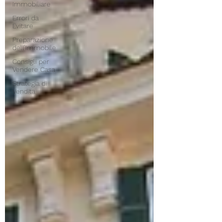
Immobiliare
Errori da
Evitare
Preparazione
dell’Immobile
Consigli per
Vendere Casa
Strategia di
Vendita