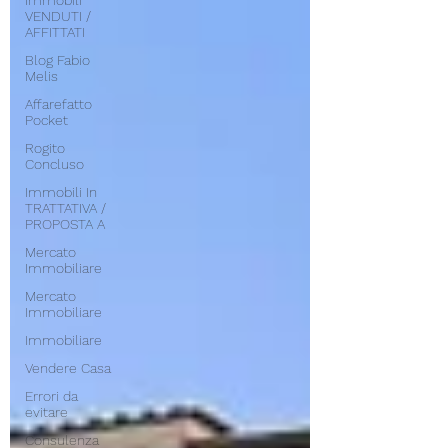
Immobili
VENDUTI /
AFFITTATI
Blog Fabio
Melis
Affarefatto
Pocket
Rogito
Concluso
Immobili In
TRATTATIVA /
PROPOSTA A
Mercato
Immobiliare
Mercato
Immobiliare
Immobiliare
Vendere Casa
Errori da
evitare
Consulenza