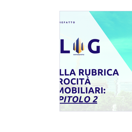
Blog Fabio Melis
Affaref
Immobili In TRATTATIVA / 
Mercato Immobiliare
Imm
Consulenza Immobiliare
Consigli per Vendere Casa