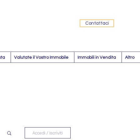
Contattaci
sta
Valutate il Vostro Immobile
Immobili in Vendita
Altro
Accedi / Iscriviti