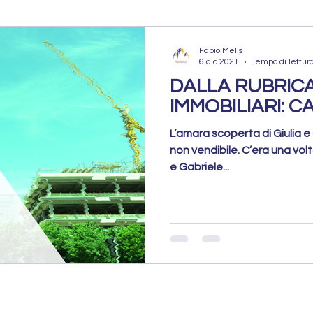
atto Pocket
Rogito Concluso
Fabio Melis
6 dic 2021
Tempo di lettur
DALLA RUBRIC
PROPOSTA A
Mercato Immobiliare
IMMOBILIARI: C
L’amara scoperta di Giulia e
non vendibile. C’era una vol
obiliare
Vendere Casa
Errori da evitare
e Gabriele...
Errori da Evitare
Preparazione dell’Immobile
Strategia di Vendita