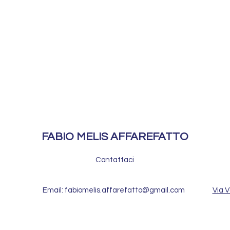
FABIO MELIS AFFAREFATTO
Contattaci
Email: fabiomelis.affarefatto@gmail.com
Via V