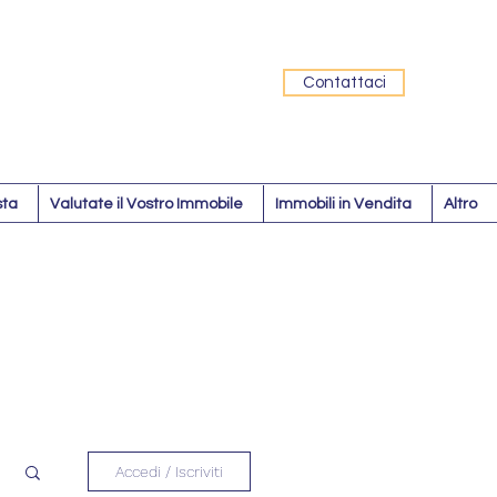
Contattaci
sta
Valutate il Vostro Immobile
Immobili in Vendita
Altro
Accedi / Iscriviti