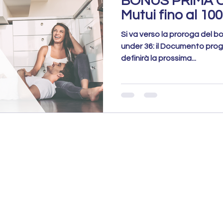
BONUS PRIMA C
Mutui fino al 10
Si va verso la proroga del b
under 36: il Documento prog
definirà la prossima...