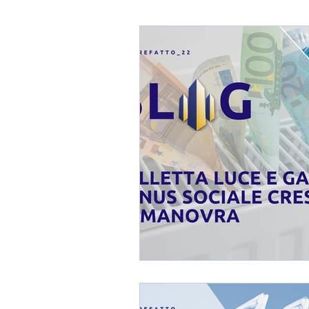
Blog Fabio Melis
Affaref
Immobili In TRATTATIVA / 
Mercato Immobiliare
Imm
Consulenza Immobiliare
Consigli per Vendere Casa