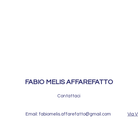
FABIO MELIS AFFAREFATTO
Contattaci
Email: fabiomelis.affarefatto@gmail.com
Via V