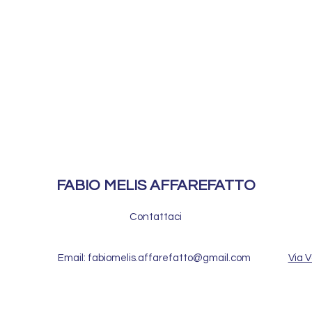
FABIO MELIS AFFAREFATTO
Contattaci
Email: fabiomelis.affarefatto@gmail.com
Via V