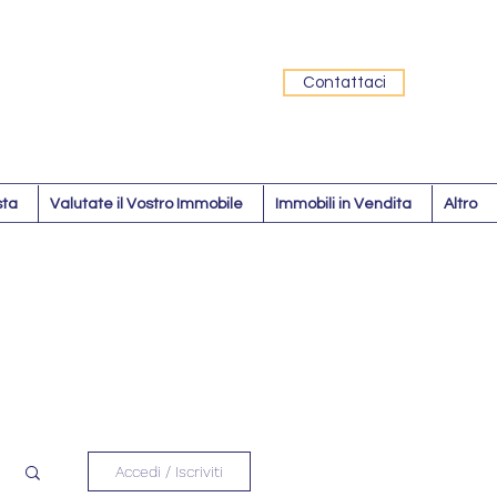
Contattaci
sta
Valutate il Vostro Immobile
Immobili in Vendita
Altro
Accedi / Iscriviti