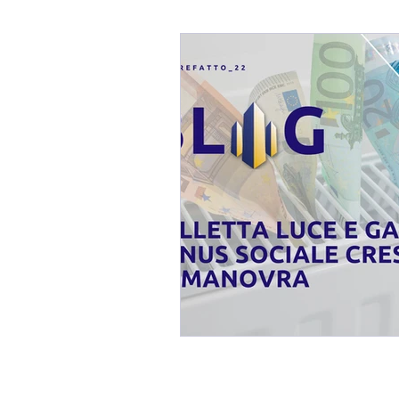
Blog Fabio Melis
Affaref
Immobili In TRATTATIVA / 
Mercato Immobiliare
Imm
Consulenza Immobiliare
Consigli per Vendere Casa