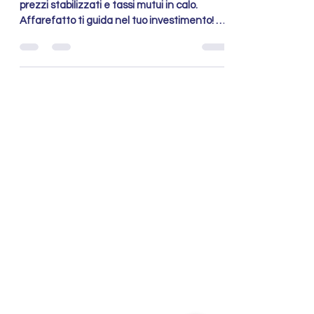
📈 Mercato immobiliare Roma in crescita,
prezzi stabilizzati e tassi mutui in calo.
Affarefatto ti guida nel tuo investimento! 🏠
✨