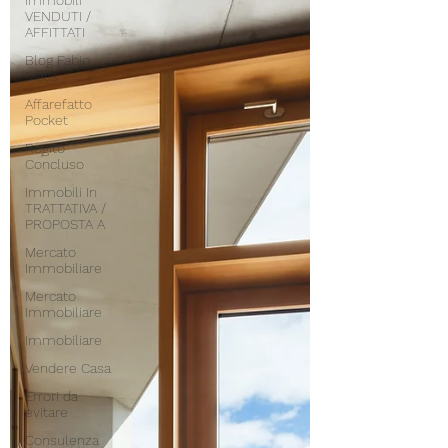
Immobili
VENDUTI /
AFFITTATI
Blog Fabio
Melis
Affarefatto
Pocket
Rogito
Concluso
Immobili In
TRATTATIVA /
PROPOSTA A
Mercato
Immobiliare
Mercato
Immobiliare
Immobiliare
Vendere Casa
Errori da
evitare
Consulenza