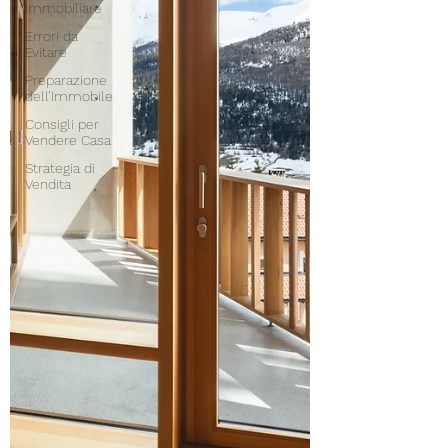
Immobiliare
Errori da
Evitare
Preparazione
dell’Immobile
Consigli per
Vendere Casa
Strategia di
Vendita