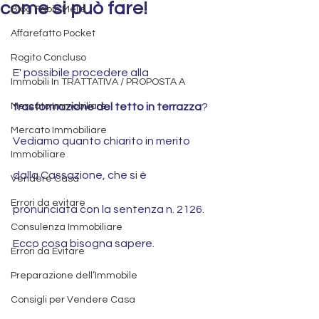
come si può fare!
Blog Fabio Melis
Affarefatto Pocket
Rogito Concluso
E' possibile procedere alla 
Immobili In TRATTATIVA / PROPOSTA A
Mercato Immobiliare
trasformazione del tetto in terrazza
? 
Mercato Immobiliare
Vediamo quanto chiarito in merito 
Immobiliare
dalla Cassazione, che si è 
Vendere Casa
Errori da evitare
pronunciata con la sentenza n. 2126. 
Consulenza Immobiliare
Ecco cosa bisogna sapere.
Errori da Evitare
Preparazione dell’Immobile
Consigli per Vendere Casa