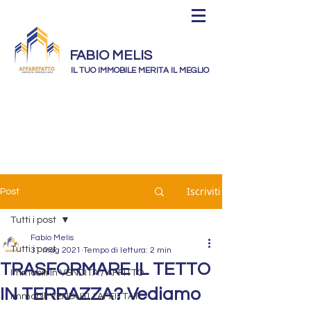
FABIO MELIS
IL TUO IMMOBILE MERITA IL MEGLIO
Iscriviti
Post
Tutti i post
Fabio Melis
Tutti i post
31 mag 2021
Tempo di lettura: 2 min
TRASFORMARE IL TETTO
Immobili In VENDITA / AFFITTO
IN TERRAZZA? Vediamo
Immobili VENDUTI / AFFITTATI