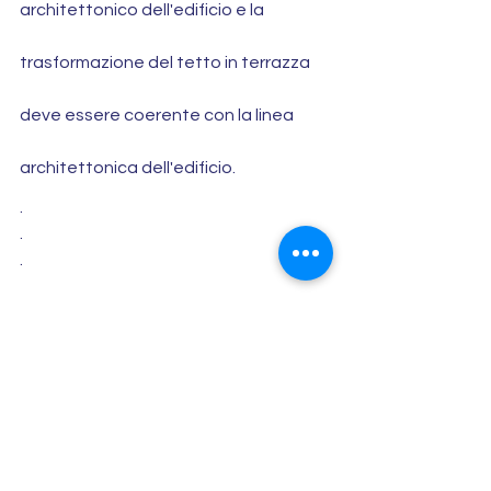
architettonico dell'edificio e la 
trasformazione del tetto in terrazza 
deve essere coerente con la linea 
architettonica dell'edificio.
.
.
.
Continuate a seguirci!
Chiamaci senza impegno allo 
06.94805128 
oppure clicca sul link: 
https://www.fabiomelis-
affarefatto.com/valuta-il-tuo-immobile