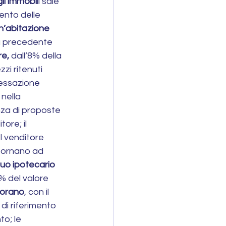
li immobil
i sale 
ento delle 
’abitazione
la precedente 
re,
 dall’8% della 
zi ritenuti 
cessazione 
nella 
nza di proposte 
ore; il 
el venditore 
tornano ad 
uo ipotecario 
2% del valore 
iorano
, con il 
di riferimento 
o; le 