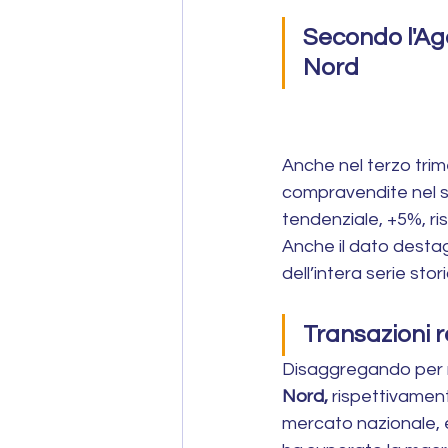
Secondo l'Age
Mercato Immobiliare
Imm
Nord
Consulenza Immobiliare
Anche nel terzo trim
compravendite nel se
Consigli per Vendere Casa
tendenziale, +5%, ri
Anche il dato destagi
dell’intera serie sto
Transazioni r
Disaggregando per ma
Nord,
 rispettivament
mercato nazionale, e 