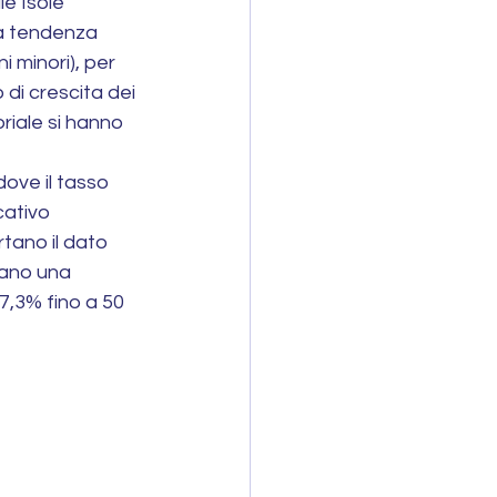
e Isole 
na tendenza 
 minori), per 
di crescita dei 
riale si hanno 
 dove il tasso 
cativo 
tano il dato 
trano una 
,3% fino a 50 