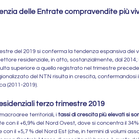
nzia delle Entrate compravendite più viva
obiliare
Vendere Casa
Errori da evitare
Errori da Evitare
Preparazione dell’Immobile
estre del 2019 si conferma la tendenza espansiva dei vo
ttore residenziale, in atto, sostanzialmente, dal 2014; i
Strategia di Vendita
sulta superiore a quello registrato nel trimestre precede
onalizzato del NTN risulta in crescita, confermandosi il 
rica (2011-2019).
esidenziali terzo trimestre 2019
croaree territoriali, i 
tassi di crescita più elevati si son
e con il +6,9% del Nord Ovest, dove si concentra il 34% 
con il +5,7 % del Nord Est (che, in termini di volumi asso