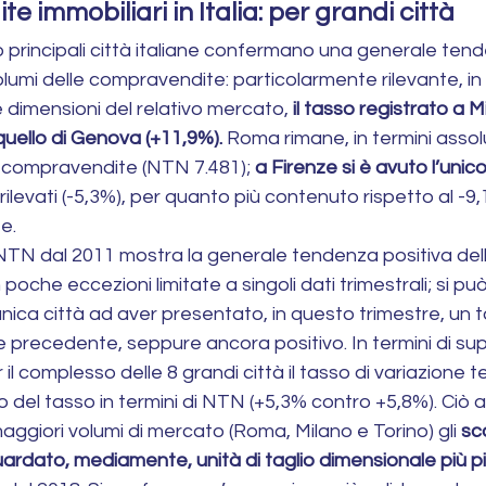
 immobiliari in Italia: per grandi città
otto principali città italiane confermano una generale ten
olumi delle compravendite: particolarmente rilevante, in 
 dimensioni del relativo mercato, 
il tasso registrato a M
quello di Genova (+11,9%).
 Roma rimane, in termini assolut
i compravendite (NTN 7.481); 
a Firenze si è avuto l’unic
o rilevati (-5,3%), per quanto più contenuto rispetto al -9
e.
 NTN dal 2011 mostra la generale tendenza positiva delle
 poche eccezioni limitate a singoli dati trimestrali; si p
nica città ad aver presentato, in questo trimestre, un t
e precedente, seppure ancora positivo. In termini di sup
l complesso delle 8 grandi città il tasso di variazione t
 del tasso in termini di NTN (+5,3% contro +5,8%). Ciò 
 maggiori volumi di mercato (Roma, Milano e Torino) gli 
sc
uardato, mediamente, unità di taglio dimensionale più p