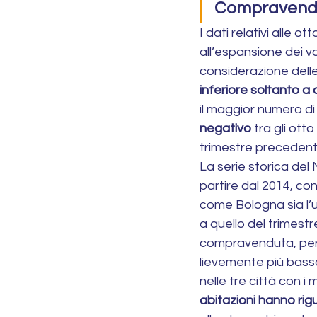
Compravendite
I dati relativi alle 
all’espansione dei v
considerazione delle
inferiore soltanto a 
il maggior numero d
negativo
 tra gli ott
trimestre precedent
La serie storica del
partire dal 2014, con
come Bologna sia l’u
a quello del trimestr
compravenduta, per i
lievemente più basso
nelle tre città con i
abitazioni hanno rig