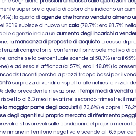
i che segnalano 
pressioni al ribasso sulle quotazioni deg
mente superiore a quella di coloro che indicano un aum
7,4%); la quota di 
agenzie che hanno venduto almeno un
del 2019 subisce di nuovo un 
calo
 (78,7%; era 81,7% nel
 delle agenzie indica un 
aumento degli incarichi a vende
ne; la 
mancanza di proposte di acquisto
 a causa di prez
otenziali compratori si conferma il principale motivo di 
ere, anche se la percentuale scende al 58,7% (era il 65% 
ne) e ad essa si affianca (al 57%, era il 48,8%) la prese
insoddisfacenti perché a prezzi troppo bassi per il vendit
conto
 sui prezzi di vendita rispetto alle richieste iniziali d
% della precedente rilevazione; i 
tempi medi di vendita
 
ispetto ai 6,3 mesi rilevati nel secondo trimestre; il 
mut
e la maggior parte degli acquisti
 (il 73,6%) e copre il 76,
se degli agenti sul proprio mercato di riferimento pegg
orevoli e sfavorevoli sulle condizioni del proprio mercato 
he rimane in territorio negativo e scende al -6,5 per cent