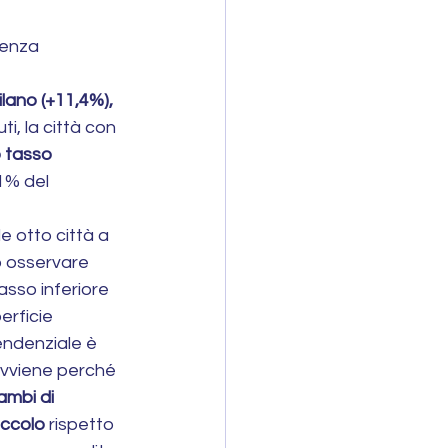
denza 
ilano (+11,4%), 
i, la città con 
o tasso 
,1% del 
 otto città a 
uò osservare 
asso inferiore 
erficie 
endenziale è 
avviene perché 
ambi di 
iccolo
 rispetto 