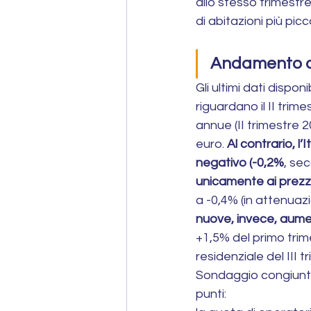
allo stesso trimestr
di abitazioni più pic
Andamento dei
Gli ultimi dati dispon
riguardano il II tri
annue (II trimestre 20
euro. 
Al contrario, l
negativo (-0,2%
, sec
unicamente ai prezzi 
a -0,4% (in attenuaz
nuove, invece, aume
+1,5% del primo trimes
residenziale del III 
Sondaggio congiuntura
punti: 