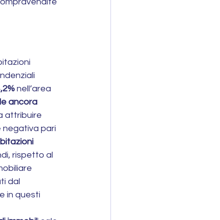
 compravendite 
itazioni 
endenziali 
4,2%
 nell’area 
ale ancora 
 attribuire 
 negativa pari 
bitazioni 
di, rispetto al 
mobiliare 
i dal 
e in questi 