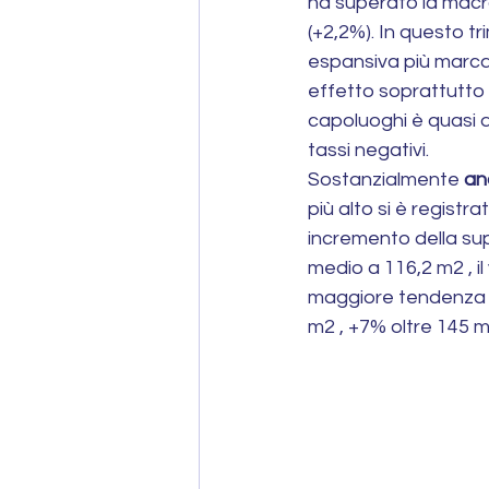
ha superato la macroa
(+2,2%). In questo 
espansiva più marcat
effetto soprattutto 
capoluoghi è quasi d
tassi negativi.
Sostanzialmente 
an
più alto si è registra
incremento della sup
medio a 116,2 m2 , il 
maggiore tendenza e
m2 , +7% oltre 145 m2