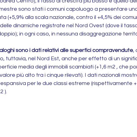
rea Centro); il tasso di crescita più basso è quello dell
trimestre sono stati i comuni capoluogo a presentare u
a (+5,9% alla scala nazionale, contro il +4,5% dei comuni
delle dinamiche registrate nel Nord Ovest (dove il tasso 
oppio); in ogni caso, in nessuna disaggregazione territo
aloghi sono i dati relativi alle superfici compravendute
,
to, tuttavia, nel Nord Est, anche per effetto di un signifi
erficie media degli immobili scambiati (+1,6 m2 , che por
valore più alto tra i cinque rilevati). I dati nazionali mos
spansiva per le due classi estreme (rispettivamente +7
 ).