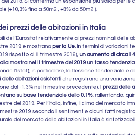
e del 2018. Si conferma un’espansione più solida per le
cole (+10,3% fino a 50m2 , +8% da 50m2 ).
 prezzi delle abitazioni in Italia
ibili dell’Eurostat relativamente ai prezzi nominali delle ab
mestre 2019 e mostrano 
per la Ue
, in termini di variazioni t
19 rispetto al II trimestre 2018), 
un aumento di circa il 
’Italia mostra nel II trimestre del 2019 un tasso tendenzi
ondo l’Istat); in particolare, la flessione tendenziale è da
delle abitazioni esistenti
 che registrano una variazione
ione dal -1,3% nel trimestre precedente). 
I prezzi delle a
ntano su base tendenziale dello 0,1%,
 rallentando, quin
tre del 2019. Per l’Italia, infine, il clima del mercato im
trimestre 2019 secondo il sentiment e alcuni fatti registrat
le del mercato delle abitazioni in Italia è sintetizzabil