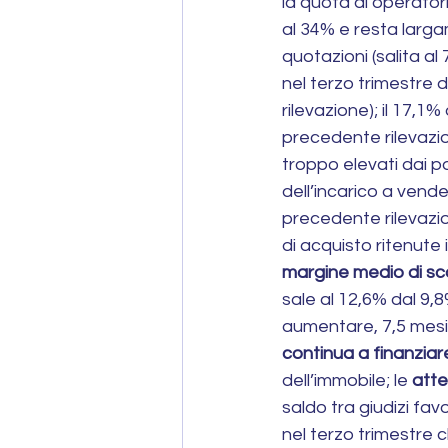
la quota di operator
al 34% e resta larga
quotazioni (salita al 
nel terzo trimestre 
rilevazione); il 17,1%
precedente rilevazio
troppo elevati dai p
dell’incarico a vend
precedente rilevazio
di acquisto ritenute 
margine medio di s
sale al 12,6% dal 9,8
aumentare, 7,5 mesi r
continua a finanziar
dell’immobile; le 
atte
saldo tra giudizi fav
nel terzo trimestre c