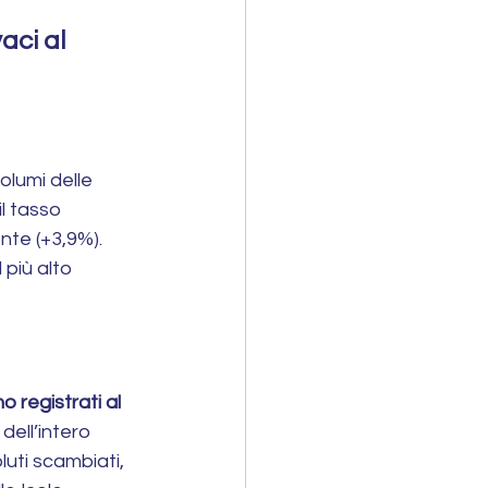
ci al 
lumi delle 
l tasso 
nte (+3,9%). 
più alto 
o registrati al 
dell’intero 
luti scambiati, 