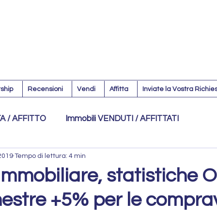
ship
Recensioni
Vendi
Affitta
Inviate la Vostra Richie
TA / AFFITTO
Immobili VENDUTI / AFFITTATI
 2019
Tempo di lettura: 4 min
atto Pocket
Rogito Concluso
mmobiliare, statistiche O
imestre +5% per le compra
PROPOSTA A
Mercato Immobiliare