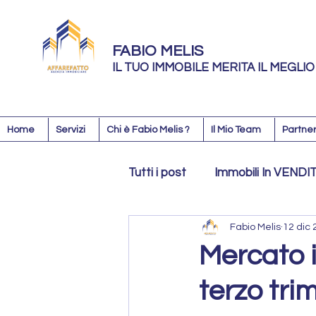
FABIO MELIS
IL TUO IMMOBILE MERITA IL MEGLIO
Home
Servizi
Chi è Fabio Melis ?
Il Mio Team
Partner
Tutti i post
Immobili In VENDI
Fabio Melis
12 dic
Blog Fabio Melis
Affaref
Mercato i
terzo tr
Immobili In TRATTATIVA / 