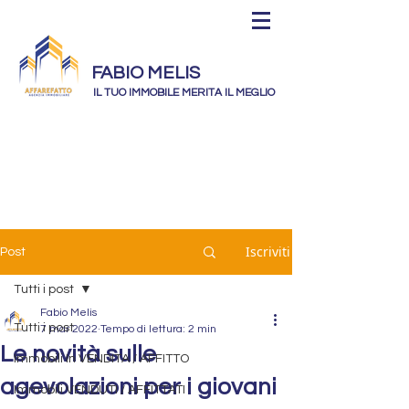
FABIO MELIS
IL TUO IMMOBILE MERITA IL MEGLIO
Iscriviti
Post
Tutti i post
Fabio Melis
Tutti i post
7 mar 2022
Tempo di lettura: 2 min
Le novità sulle
Immobili In VENDITA / AFFITTO
agevolazioni per i giovani
Immobili VENDUTI / AFFITTATI