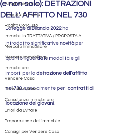
(e non solo): DETRAZIONI
Blog Fabio Melis
DELL' AFFITTO NEL 730
Affarefatto Pocket
Rogito Concluso
La 
legge di Bilancio 2022
 ha 
Immobili In TRATTATIVA / PROPOSTA A
introdotto significative 
novità 
per 
Mercato Immobiliare
Mercato Immobiliare
quanto riguarda le modalità e gli 
Immobiliare
importi per la 
detrazione dell’affitto 
Vendere Casa
nel 730
, specialmente per i 
contratti di 
Errori da evitare
Consulenza Immobiliare
locazione dei giovani
.
Errori da Evitare
Preparazione dell’Immobile
Consigli per Vendere Casa