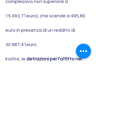
complessivo non superiore a 
15.493,71euro), che scende a 495,80 
euro in presenza di un reddito di 
30.987,41euro.
Inoltre, le 
detrazioni per l’affitto nel 
730 dei lavoratori
 devono essere 
rapportate al numero di giorni nei quali 
l’unità immobiliare è stata adibita ad 
abitazione principale e, in caso di più 
conduttori, occorre ripartirle tra i 