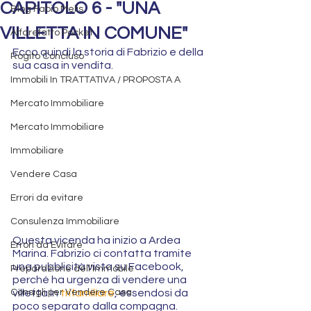
CAPITOLO 6 - "UNA
Blog Fabio Melis
VILLETTA IN COMUNE"
Affarefatto Pocket
Ecco quindi la storia di Fabrizio e della 
Rogito Concluso
sua casa in vendita.
Immobili In TRATTATIVA / PROPOSTA A
Mercato Immobiliare
Mercato Immobiliare
Immobiliare
Vendere Casa
Errori da evitare
Consulenza Immobiliare
Questa vicenda ha inizio a Ardea 
Errori da Evitare
Marina. Fabrizio ci contatta tramite 
una pubblicità vista su Facebook, 
Preparazione dell’Immobile
perché ha urgenza di vendere una 
villetta in 
trifamiliare
, essendosi da 
Consigli per Vendere Casa
poco separato dalla compagna.