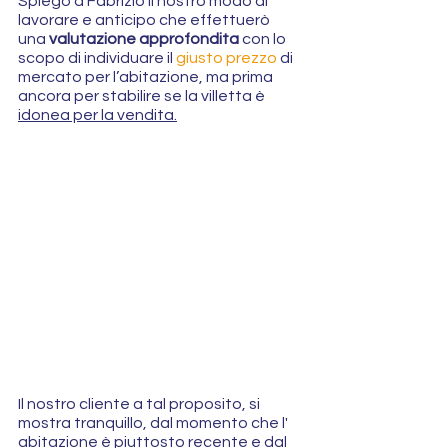
Spiego a Fabrizio il nostro modo di 
lavorare e anticipo che effettuerò 
una 
valutazione approfondita
 con lo 
scopo di individuare il 
giusto prezzo
 di 
mercato per l’abitazione, ma prima 
ancora per stabilire se la villetta è 
idonea per la vendita.
Il nostro cliente a tal proposito, si 
mostra tranquillo, dal momento che l' 
abitazione è piuttosto recente e dal 