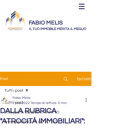
FABIO MELIS
IL TUO IMMOBILE MERITA IL MEGLIO
Iscriviti
Post
Tutti i post
Fabio Melis
Tutti i post
7 feb 2022
Tempo di lettura: 5 min
DALLA RUBRICA
Immobili In VENDITA / AFFITTO
"ATROCITÁ IMMOBILIARI":
Immobili VENDUTI / AFFITTATI