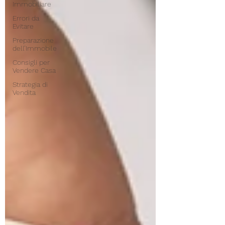
Immobiliare
Errori da
Evitare
Preparazione
dell’Immobile
Consigli per
Vendere Casa
Strategia di
Vendita