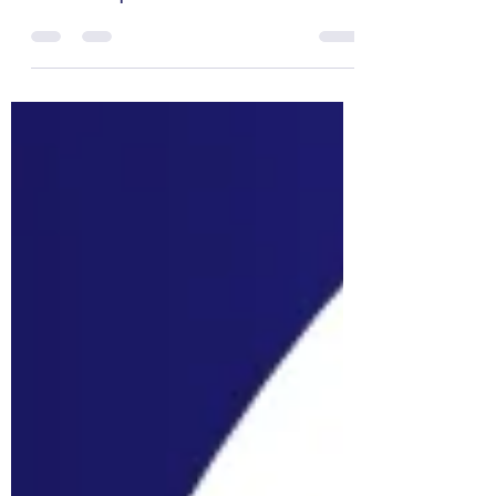
accogliente abitazione di 44 mq! Situato a
Roma Est e precisamente a Via Giovanni
Battista Bastianelli