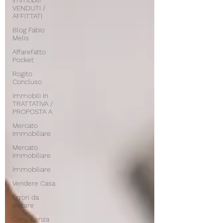
Immobili
VENDUTI /
AFFITTATI
Blog Fabio
Melis
Affarefatto
Pocket
Rogito
Concluso
Immobili In
TRATTATIVA /
PROPOSTA A
Mercato
Immobiliare
Mercato
Immobiliare
Immobiliare
Vendere Casa
Errori da
evitare
Consulenza